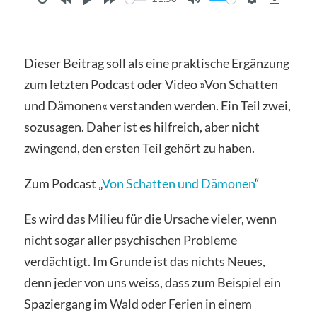
Restart
Rewind
Play
Forward
Mute
Settings
Downl
30s
30s
Dieser Beitrag soll als eine praktische Ergänzung
zum letzten Podcast oder Video »Von Schatten
und Dämonen« verstanden werden. Ein Teil zwei,
sozusagen. Daher ist es hilfreich, aber nicht
zwingend, den ersten Teil gehört zu haben.
Zum Podcast „
Von Schatten und Dämonen
“
Es wird das Milieu für die Ursache vieler, wenn
nicht sogar aller psychischen Probleme
verdächtigt. Im Grunde ist das nichts Neues,
denn jeder von uns weiss, dass zum Beispiel ein
Spaziergang im Wald oder Ferien in einem