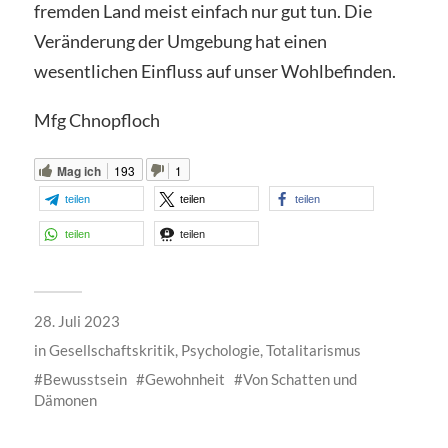
fremden Land meist einfach nur gut tun. Die
Veränderung der Umgebung hat einen
wesentlichen Einfluss auf unser Wohlbefinden.
Mfg Chnopfloch
Mag ich
193
1
teilen
teilen
teilen
teilen
teilen
28. Juli 2023
in
Gesellschaftskritik
,
Psychologie
,
Totalitarismus
Bewusstsein
Gewohnheit
Von Schatten und
Dämonen