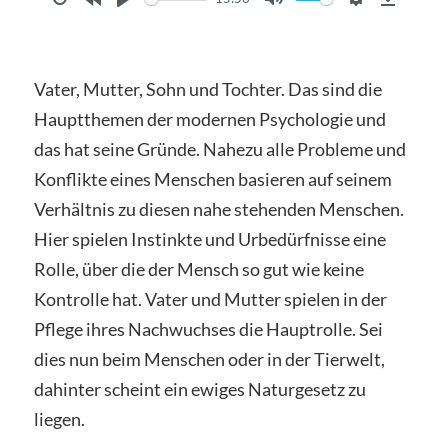
Restart
Rewind
Play
Mute
Settings
Downl
10s
Vater, Mutter, Sohn und Tochter. Das sind die
Hauptthemen der modernen Psychologie und
das hat seine Gründe. Nahezu alle Probleme und
Konflikte eines Menschen basieren auf seinem
Verhältnis zu diesen nahe stehenden Menschen.
Hier spielen Instinkte und Urbedürfnisse eine
Rolle, über die der Mensch so gut wie keine
Kontrolle hat. Vater und Mutter spielen in der
Pflege ihres Nachwuchses die Hauptrolle. Sei
dies nun beim Menschen oder in der Tierwelt,
dahinter scheint ein ewiges Naturgesetz zu
liegen.